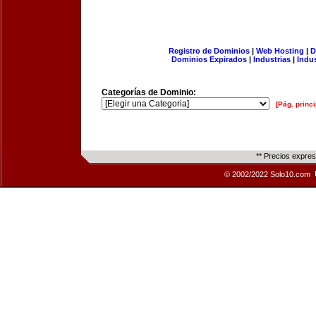
Registro de Dominios
|
Web Hosting
|
D
Dominios Expirados
|
Industrias
|
Indu
Categorías de Dominio:
[Pág. princi
** Precios expre
© 2002/2022 Solo10.com