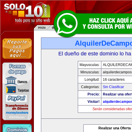
AlquilerDeCamp
El dueño de este dominio lo ha
Mayusculas:
ALQUILERDECA
Minusculas:
alquilerdecampos
Longitud:
16 caracteres
Categorias:
Sin Clasificar
Precio:
Realizar una ofer
Visitar!
alquilerdecampo
Serán consideradas ofer
Realizar una Oferta