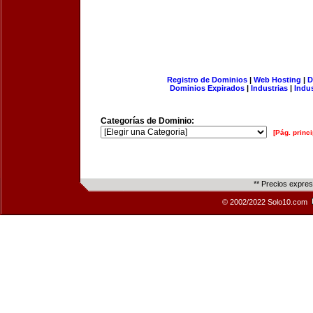
Registro de Dominios
|
Web Hosting
|
D
Dominios Expirados
|
Industrias
|
Indu
Categorías de Dominio:
[Pág. princi
** Precios expre
© 2002/2022 Solo10.com