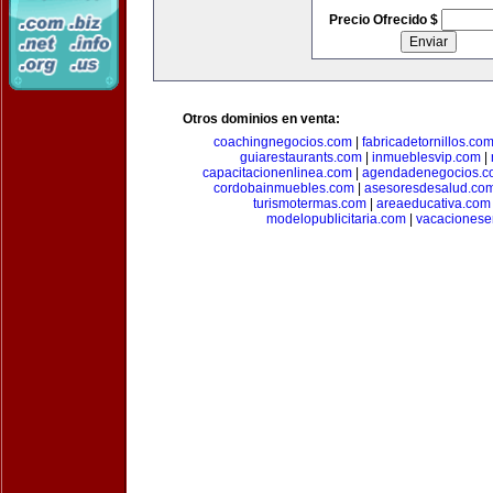
Precio Ofrecido $
Otros dominios en venta:
coachingnegocios.com
|
fabricadetornillos.co
guiarestaurants.com
|
inmueblesvip.com
|
capacitacionenlinea.com
|
agendadenegocios.c
cordobainmuebles.com
|
asesoresdesalud.co
turismotermas.com
|
areaeducativa.com
modelopublicitaria.com
|
vacacionese