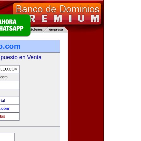
o.com
 puesto en Venta
PLEO.COM
.com
rta!
o.com
tas