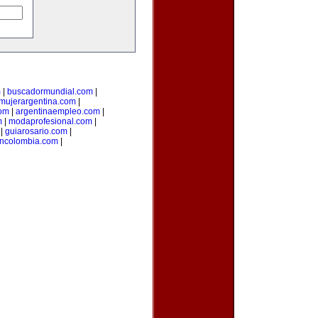
m
|
buscadormundial.com
|
mujerargentina.com
|
om
|
argentinaempleo.com
|
m
|
modaprofesional.com
|
|
guiarosario.com
|
ncolombia.com
|