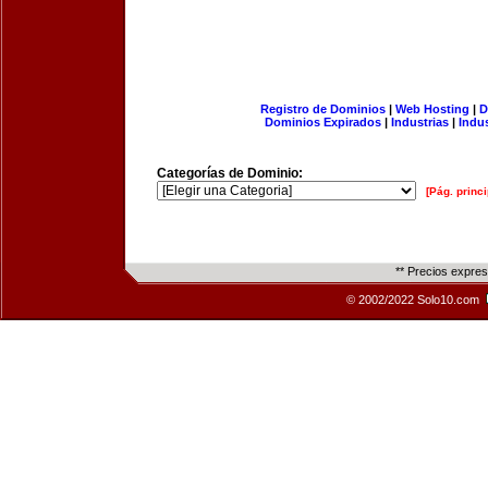
Registro de Dominios
|
Web Hosting
|
D
Dominios Expirados
|
Industrias
|
Indu
Categorías de Dominio:
[Pág. princi
** Precios expre
© 2002/2022 Solo10.com