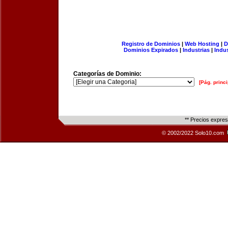
Registro de Dominios
|
Web Hosting
|
D
Dominios Expirados
|
Industrias
|
Indu
Categorías de Dominio:
[Pág. princi
** Precios expre
© 2002/2022 Solo10.com