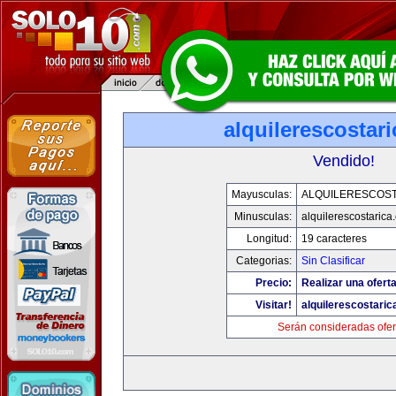
alquilerescostar
Vendido!
Mayusculas:
ALQUILERESCOST
Minusculas:
alquilerescostarica
Longitud:
19 caracteres
Categorias:
Sin Clasificar
Precio:
Realizar una oferta
Visitar!
alquilerescostari
Serán consideradas ofer