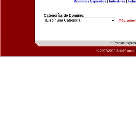
Dominios Expirados
|
Industrias
|
Indu
Categorías de Dominio:
[Pág. princi
** Precios expre
© 2002/2022 Solo10.com