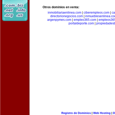
Otros dominios en venta:
inmobiliariaenlinea.com
|
ciberempleos.com
|
ca
directorionegocios.com
|
inmueblesenlinea.c
argenpymes.com
|
empleo365.com
|
empleos36
portaldeporte.com
|
propiedadesb
Registro de Dominios
|
Web Hosting
|
D