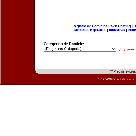
Registro de Dominios
|
Web Hosting
|
D
Dominios Expirados
|
Industrias
|
Indu
Categorías de Dominio:
[Pág. princi
** Precios expre
© 2002/2022 Solo10.com