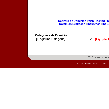
Registro de Dominios
|
Web Hosting
|
D
Dominios Expirados
|
Industrias
|
Indu
Categorías de Dominio:
[Pág. princi
** Precios expre
© 2002/2022 Solo10.com