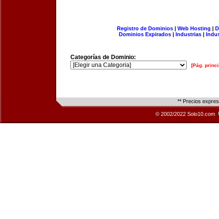
Registro de Dominios
|
Web Hosting
|
D
Dominios Expirados
|
Industrias
|
Indu
Categorías de Dominio:
[Pág. princi
** Precios expre
© 2002/2022 Solo10.com