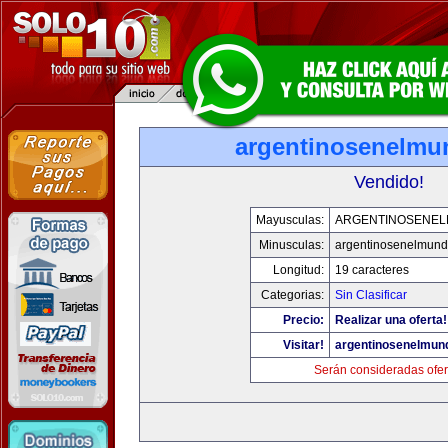
argentinosenelm
Vendido!
Mayusculas:
ARGENTINOSENE
Minusculas:
argentinosenelmun
Longitud:
19 caracteres
Categorias:
Sin Clasificar
Precio:
Realizar una oferta!
Visitar!
argentinosenelmun
Serán consideradas ofer