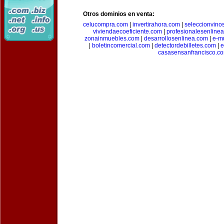
Otros dominios en venta:
celucompra.com
|
invertirahora.com
|
seleccionvino
viviendaecoeficiente.com
|
profesionalesenline
zonainmuebles.com
|
desarrollosenlinea.com
|
e-m
|
boletincomercial.com
|
detectordebilletes.com
|
e
casasensanfrancisco.c