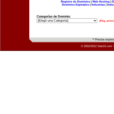
Registro de Dominios
|
Web Hosting
|
D
Dominios Expirados
|
Industrias
|
Indu
Categorías de Dominio:
[Pág. princi
** Precios expre
© 2002/2022 Solo10.com