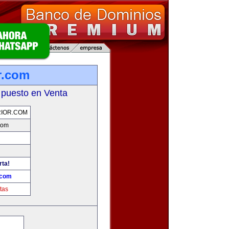
r.com
 puesto en Venta
IOR.COM
com
rta!
.com
tas