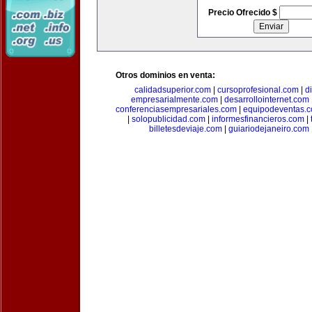
Precio Ofrecido $
Otros dominios en venta:
calidadsuperior.com
|
cursoprofesional.com
|
d
empresarialmente.com
|
desarrollointernet.com
conferenciasempresariales.com
|
equipodeventas.
|
solopublicidad.com
|
informesfinancieros.com
|
billetesdeviaje.com
|
guiariodejaneiro.com