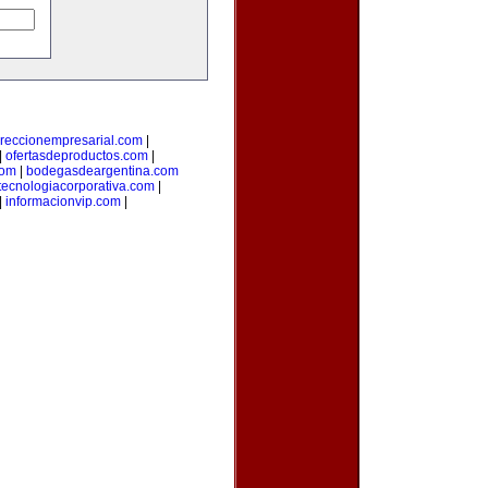
ireccionempresarial.com
|
|
ofertasdeproductos.com
|
com
|
bodegasdeargentina.com
tecnologiacorporativa.com
|
|
informacionvip.com
|